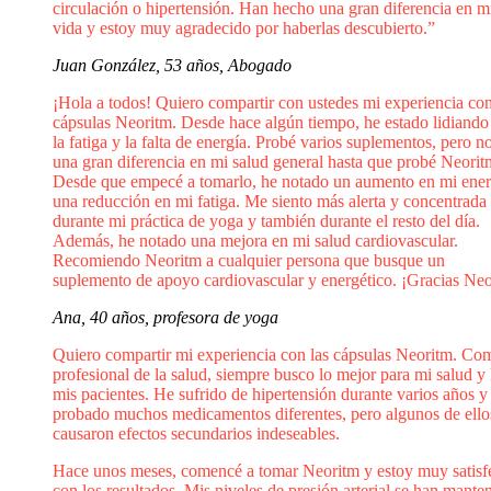
circulación o hipertensión. Han hecho una gran diferencia en m
vida y estoy muy agradecido por haberlas descubierto.”
Juan González, 53 años, Abogado
¡Hola a todos! Quiero compartir con ustedes mi experiencia con
cápsulas Neoritm. Desde hace algún tiempo, he estado lidiando
la fatiga y la falta de energía. Probé varios suplementos, pero no
una gran diferencia en mi salud general hasta que probé Neorit
Desde que empecé a tomarlo, he notado un aumento en mi ener
una reducción en mi fatiga. Me siento más alerta y concentrada
durante mi práctica de yoga y también durante el resto del día.
Además, he notado una mejora en mi salud cardiovascular.
Recomiendo Neoritm a cualquier persona que busque un
suplemento de apoyo cardiovascular y energético. ¡Gracias Neo
Ana, 40 años, profesora de yoga
Quiero compartir mi experiencia con las cápsulas Neoritm. Co
profesional de la salud, siempre busco lo mejor para mi salud y 
mis pacientes. He sufrido de hipertensión durante varios años y
probado muchos medicamentos diferentes, pero algunos de ell
causaron efectos secundarios indeseables.
Hace unos meses, comencé a tomar Neoritm y estoy muy satisf
con los resultados. Mis niveles de presión arterial se han mante