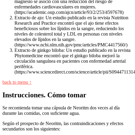
magnesio se asoció con una reducción del riesgo de
enfermedades cardiovasculares en mujeres.
(https://academic.oup.com/ajcn/article/93/2/253/4597678)
Extracto de ajo: Un estudio publicado en la revista Nutrition
Research and Practice encontró que el ajo tiene efectos
beneficiosos sobre los lípidos en la sangre, reduciendo los
niveles de colesterol total y LDL en personas con niveles
elevados de lípidos en la sangre.
(https://www.ncbi.nlm.nih.gov/pmc/articles/PMC4417560/)
Extracto de ginkgo biloba: Un estudio publicado en la revista
Phytomedicine encontró que el ginkgo biloba mejoró la
circulación sanguínea en pacientes con enfermedad arterial
periférica.
(https://www.sciencedirect.com/science/article/pii/S09447113
back to menu ↑
Instrucciones. Cómo tomar
Se recomienda tomar una cápsula de Neoritm dos veces al día
durante las comidas, con suficiente agua.
Según el prospecto de Neoritm, las contraindicaciones y efectos
secundarios son los siguientes: