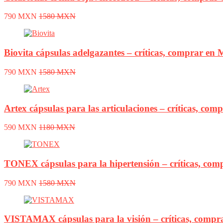
790 MXN
1580 MXN
Biovita cápsulas adelgazantes – críticas, comprar en M
790 MXN
1580 MXN
Artex cápsulas para las articulaciones – críticas, com
590 MXN
1180 MXN
TONEX cápsulas para la hipertensión – críticas, comp
790 MXN
1580 MXN
VISTAMAX cápsulas para la visión – críticas, comprar