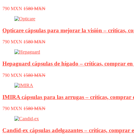
790 MXN
1580 MXN
Opticare cápsulas para mejorar la visión – críticas, c
790 MXN
1580 MXN
Hepaguard cápsulas de hígado – críticas, comprar en 
790 MXN
1580 MXN
IMIRA cápsulas para las arrugas – críticas, comprar e
790 MXN
1580 MXN
Candid-ex cápsulas adelgazantes – críticas, comprar e