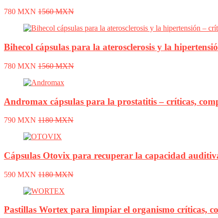
780 MXN
1560 MXN
Bihecol cápsulas para la aterosclerosis y la hipertensi
780 MXN
1560 MXN
Andromax cápsulas para la prostatitis – críticas, com
790 MXN
1180 MXN
Cápsulas Otovix para recuperar la capacidad auditiva
590 MXN
1180 MXN
Pastillas Wortex para limpiar el organismo críticas, 