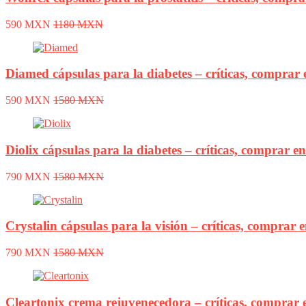
590 MXN
1180 MXN
Diamed cápsulas para la diabetes – críticas, comprar 
590 MXN
1580 MXN
Diolix cápsulas para la diabetes – críticas, comprar e
790 MXN
1580 MXN
Crystalin cápsulas para la visión – críticas, comprar 
790 MXN
1580 MXN
Cleartonix crema rejuvenecedora – críticas, comprar e