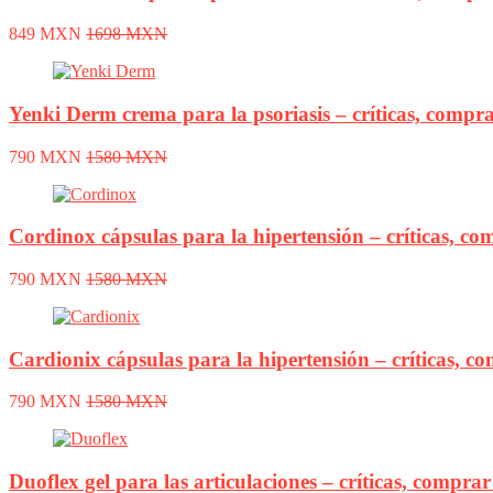
849 MXN
1698 MXN
Yenki Derm crema para la psoriasis – críticas, compra
790 MXN
1580 MXN
Cordinox cápsulas para la hipertensión – críticas, co
790 MXN
1580 MXN
Cardionix cápsulas para la hipertensión – críticas, c
790 MXN
1580 MXN
Duoflex gel para las articulaciones – críticas, compra