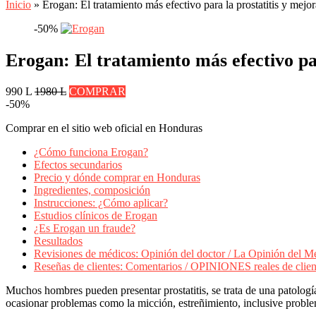
Inicio
»
Erogan: El tratamiento más efectivo para la prostatitis y mejor
-50%
Erogan: El tratamiento más efectivo par
990 L
1980 L
COMPRAR
-50%
Comprar en el sitio web oficial en Honduras
¿Cómo funciona Erogan?
Efectos secundarios
Precio y dónde comprar en Honduras
Ingredientes, composición
Instrucciones: ¿Cómo aplicar?
Estudios clínicos de Erogan
¿Es Erogan un fraude?
Resultados
Revisiones de médicos: Opinión del doctor / La Opinión del M
Reseñas de clientes: Comentarios / OPINIONES reales de clien
Muchos hombres pueden presentar prostatitis, se trata de una patología
ocasionar problemas como la micción, estreñimiento, inclusive problem