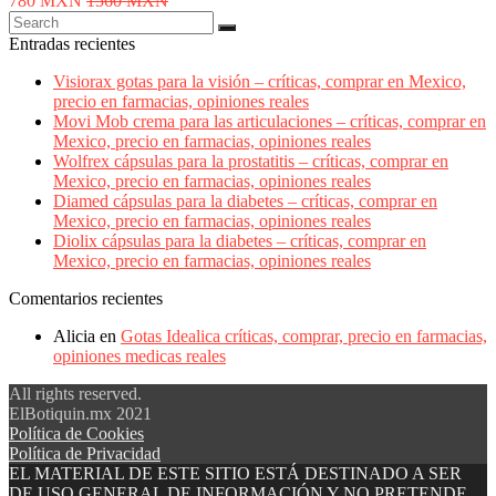
780 MXN
1560 MXN
Entradas recientes
Visiorax gotas para la visión – críticas, comprar en Mexico,
precio en farmacias, opiniones reales
Movi Mob crema para las articulaciones – críticas, comprar en
Mexico, precio en farmacias, opiniones reales
Wolfrex cápsulas para la prostatitis – críticas, comprar en
Mexico, precio en farmacias, opiniones reales
Diamed cápsulas para la diabetes – críticas, comprar en
Mexico, precio en farmacias, opiniones reales
Diolix cápsulas para la diabetes – críticas, comprar en
Mexico, precio en farmacias, opiniones reales
Comentarios recientes
Alicia
en
Gotas Idealica críticas, comprar, precio en farmacias,
opiniones medicas reales
All rights reserved.
ElBotiquin.mx 2021
Política de Cookies
Política de Privacidad
EL MATERIAL DE ESTE SITIO ESTÁ DESTINADO A SER
DE USO GENERAL DE INFORMACIÓN Y NO PRETENDE