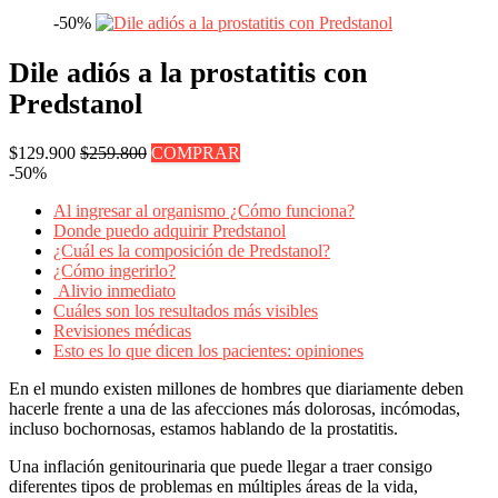
-50%
Dile adiós a la prostatitis con
Predstanol
$129.900
$259.800
COMPRAR
-50%
Al ingresar al organismo ¿Cómo funciona?
Donde puedo adquirir Predstanol
¿Cuál es la composición de Predstanol?
¿Cómo ingerirlo?
Alivio inmediato
Cuáles son los resultados más visibles
Revisiones médicas
Esto es lo que dicen los pacientes: opiniones
En el mundo existen millones de hombres que diariamente deben
hacerle frente a una de las afecciones más dolorosas, incómodas,
incluso bochornosas, estamos hablando de la prostatitis.
Una inflación genitourinaria que puede llegar a traer consigo
diferentes tipos de problemas en múltiples áreas de la vida,