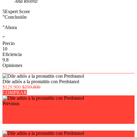
Ana Rivera:
5
Expert Score
”Conclusión
”Ahora
”
Precio
10
Eficiencia
9.8
Opiniones
Dile adiós a la prostatitis con Predstanol
$129.900
$259.800
COMPRAR
Previous
Pastillas Lumenix críticas, comprar, precio en farmacias,
opiniones medicas reales