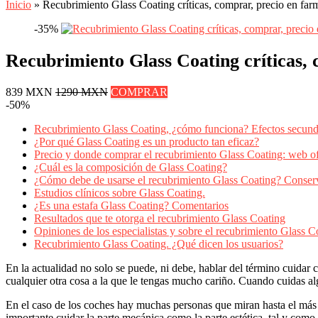
Inicio
»
Recubrimiento Glass Coating críticas, comprar, precio en far
-35%
Recubrimiento Glass Coating críticas, 
839 MXN
1290 MXN
COMPRAR
-50%
Recubrimiento Glass Coating, ¿cómo funciona? Efectos secun
¿Por qué Glass Coating es un producto tan eficaz?
Precio y donde comprar el recubrimiento Glass Coating: web ofi
¿Cuál es la composición de Glass Coating?
¿Cómo debe de usarse el recubrimiento Glass Coating? Conser
Estudios clínicos sobre Glass Coating.
¿Es una estafa Glass Coating? Comentarios
Resultados que te otorga el recubrimiento Glass Coating
Opiniones de los especialistas y sobre el recubrimiento Glass C
Recubrimiento Glass Coating. ¿Qué dicen los usuarios?
En la actualidad no solo se puede, ni debe, hablar del término cuida
cualquier otra cosa a la que le tengas mucho cariño. Cuando cuidas a
En el caso de los coches hay muchas personas que miran hasta el más mí
importante cuidar la parte mecánica como la parte estética, tal y como 