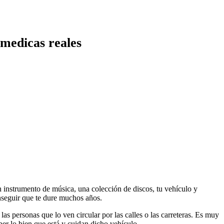
 medicas reales
 instrumento de música, una colección de discos, tu vehículo y
nseguir que te dure muchos años.
as personas que lo ven circular por las calles o las carreteras. Es muy
aber lo bien que está y cuidan dicho vehículo.