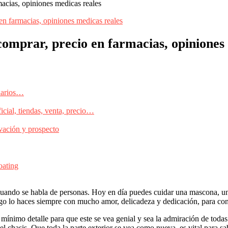
macias, opiniones medicas reales
comprar, precio en farmacias, opiniones
darios…
cial, tiendas, venta, precio…
vación y prospecto
oating
r cuando se habla de personas. Hoy en día puedes cuidar una mascona, un
lgo lo haces siempre con mucho amor, delicadeza y dedicación, para co
nimo detalle para que este se vea genial y sea la admiración de todas l
el chasis. Que toda la parte exterior se vea como nueva, es vital para s