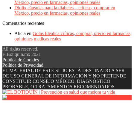
Mexico, precio en farmacias, opiniones reales
Diolix cápsulas para la diabetes – críticas, comprar en
Mexico, precio en farmacias, opiniones reales
Comentarios recientes
Alicia
en
Gotas Idealica críticas, comprar, precio en farmacias,
opiniones medicas reales
All rights reserved.
ElBotiquin.mx 2021
Política de Cookies
Política de Privacidad
EL MATERIAL DE ESTE SITIO ESTÁ DESTINADO A SER
DE USO GENERAL DE INFORMACIÓN Y NO PRETENDE
CONSTITUIR CONSEJO MÉDICO, DIAGNÓSTICO
PROBABLE, O TRATAMIENTOS RECOMENDADOS