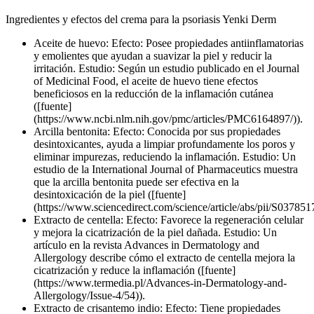
Ingredientes y efectos del crema para la psoriasis Yenki Derm
Aceite de huevo: Efecto: Posee propiedades antiinflamatorias
y emolientes que ayudan a suavizar la piel y reducir la
irritación. Estudio: Según un estudio publicado en el Journal
of Medicinal Food, el aceite de huevo tiene efectos
beneficiosos en la reducción de la inflamación cutánea
([fuente]
(https://www.ncbi.nlm.nih.gov/pmc/articles/PMC6164897/)).
Arcilla bentonita: Efecto: Conocida por sus propiedades
desintoxicantes, ayuda a limpiar profundamente los poros y
eliminar impurezas, reduciendo la inflamación. Estudio: Un
estudio de la International Journal of Pharmaceutics muestra
que la arcilla bentonita puede ser efectiva en la
desintoxicación de la piel ([fuente]
(https://www.sciencedirect.com/science/article/abs/pii/S03785
Extracto de centella: Efecto: Favorece la regeneración celular
y mejora la cicatrización de la piel dañada. Estudio: Un
artículo en la revista Advances in Dermatology and
Allergology describe cómo el extracto de centella mejora la
cicatrización y reduce la inflamación ([fuente]
(https://www.termedia.pl/Advances-in-Dermatology-and-
Allergology/Issue-4/54)).
Extracto de crisantemo indio: Efecto: Tiene propiedades