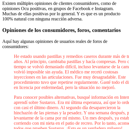
Existen múltiples opiniones de clientes consumidores, como de
opiniones Ocu positivas, en grupos de Facebook e Instagram.
Muchas de ellas positivas por lo general. Y es que es un producto
100% natural con ninguna reacción adversa.
Opiniones de los consumidores, foros, comentarios
Aquí hay algunas opiniones de usuarios reales de foros de
consumidores:
He estado usando pastillas y remedios caseros durante más de t
años. Al principio, cambiaba pastillas y hacía compresas. Pero 
tiempo se volvió demasiado difícil, incluso levantarse de la cam
volvió imposible sin ayuda. El médico me recetó costosas
inyecciones en las articulaciones. Fue muy desagradable. Este
procedimiento tuvo que repetirse regularmente. Gasté todo el d
en licencia por enfermedad, pero la situación no mejoró.
Para conocer posibles alternativas, busqué información en Inter
aprendí sobre Sustarox. Era mi última esperanza, así que lo ord
con casi el último dinero. Al segundo día desaparecieron la
hinchazón de las piernas y la pesadez. Y una semana después, 
levantarme de la cama por mí mismo. Un mes después, ya esta
corriendo con mi nieta en el patio de recreo. Por lo tanto, acons
todos que prueben Sustarox. ¡Esto es un verdadero milagro!