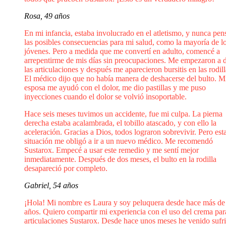
Rosa, 49 años
En mi infancia, estaba involucrado en el atletismo, y nunca pen
las posibles consecuencias para mi salud, como la mayoría de l
jóvenes. Pero a medida que me convertí en adulto, comencé a
arrepentirme de mis días sin preocupaciones. Me empezaron a d
las articulaciones y después me aparecieron bursitis en las rodill
El médico dijo que no había manera de deshacerse del bulto. M
esposa me ayudó con el dolor, me dio pastillas y me puso
inyecciones cuando el dolor se volvió insoportable.
Hace seis meses tuvimos un accidente, fue mi culpa. La pierna
derecha estaba acalambrada, el tobillo atascado, y con ello la
aceleración. Gracias a Dios, todos lograron sobrevivir. Pero est
situación me obligó a ir a un nuevo médico. Me recomendó
Sustarox. Empecé a usar este remedio y me sentí mejor
inmediatamente. Después de dos meses, el bulto en la rodilla
desapareció por completo.
Gabriel, 54 años
¡Hola! Mi nombre es Laura y soy peluquera desde hace más de
años. Quiero compartir mi experiencia con el uso del crema par
articulaciones Sustarox. Desde hace unos meses he venido sufr