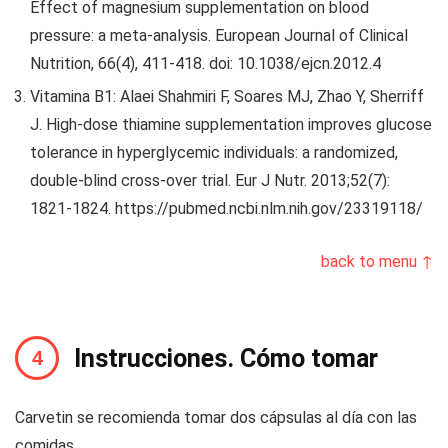
Effect of magnesium supplementation on blood
pressure: a meta-analysis. European Journal of Clinical
Nutrition, 66(4), 411-418. doi: 10.1038/ejcn.2012.4
Vitamina B1: Alaei Shahmiri F, Soares MJ, Zhao Y, Sherriff
J. High-dose thiamine supplementation improves glucose
tolerance in hyperglycemic individuals: a randomized,
double-blind cross-over trial. Eur J Nutr. 2013;52(7):
1821-1824. https://pubmed.ncbi.nlm.nih.gov/23319118/
back to menu ↑
Instrucciones. Cómo tomar
Carvetin se recomienda tomar dos cápsulas al día con las
comidas.