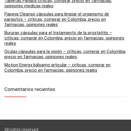
Tabletas Flexacil críticas, comprar, precio en farmacias,
opiniones medicas reales
Papaya Cleanse cápsulas para limpiar el organismo de
parásitos – críticas, comprar en Colombia, precio en
farmacias, opiniones reales
Bururan cápsulas para el tratamiento de la prostatitis –
críticas, comprar en Colombia, precio en farmacias, opiniones
reales
Oculax cápsulas para la visión – críticas, comprar en Colombia,
precio en farmacias, opiniones reales
Motion Energy bálsamo articular – críticas, comprar en
Colombia, precio en farmacias, opiniones reales
Comentarios recientes
All rights reserved.