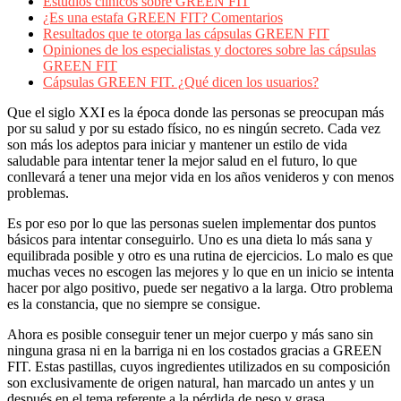
Estudios clínicos sobre GREEN FIT
¿Es una estafa GREEN FIT? Comentarios
Resultados que te otorga las cápsulas GREEN FIT
Opiniones de los especialistas y doctores sobre las cápsulas
GREEN FIT
Cápsulas GREEN FIT. ¿Qué dicen los usuarios?
Que el siglo XXI es la época donde las personas se preocupan más
por su salud y por su estado físico, no es ningún secreto. Cada vez
son más los adeptos para iniciar y mantener un estilo de vida
saludable para intentar tener la mejor salud en el futuro, lo que
conllevará a tener una mejor vida en los años venideros y con menos
problemas.
Es por eso por lo que las personas suelen implementar dos puntos
básicos para intentar conseguirlo. Uno es una dieta lo más sana y
equilibrada posible y otro es una rutina de ejercicios. Lo malo es que
muchas veces no escogen las mejores y lo que en un inicio se intenta
hacer por algo positivo, puede ser negativo a la larga. Otro problema
es la constancia, que no siempre se consigue.
Ahora es posible conseguir tener un mejor cuerpo y más sano sin
ninguna grasa ni en la barriga ni en los costados gracias a GREEN
FIT. Estas pastillas, cuyos ingredientes utilizados en su composición
son exclusivamente de origen natural, han marcado un antes y un
después en el tema referente a la pérdida de peso y grasa.