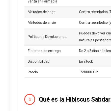
venta en Farmacia
Métodos de pago
Contra reembolso, T
Métodos de envío
Contra reembolso (e
Puedes devolver cua
Política de Devoluciones
naturales posteriore
El tiempo de entrega
De 2 a 5 días hábiles
Disponibilidad
En stock
Precio
159000COP
Qué es la Hibiscus Sabda