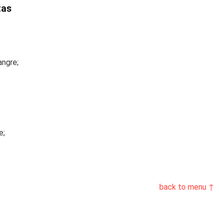
tas
angre;
e;
back to menu ↑