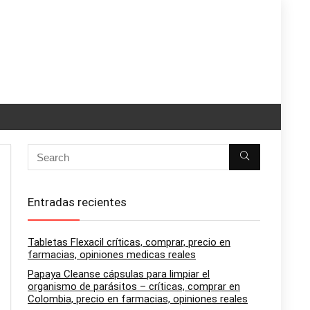
Entradas recientes
Tabletas Flexacil críticas, comprar, precio en
farmacias, opiniones medicas reales
Papaya Cleanse cápsulas para limpiar el
organismo de parásitos – críticas, comprar en
Colombia, precio en farmacias, opiniones reales