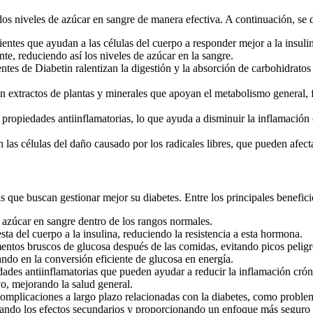
los niveles de azúcar en sangre de manera efectiva. A continuación, se 
dientes que ayudan a las células del cuerpo a responder mejor a la insuli
nte, reduciendo así los niveles de azúcar en la sangre.
s de Diabetin ralentizan la digestión y la absorción de carbohidratos e
extractos de plantas y minerales que apoyan el metabolismo general, f
propiedades antiinflamatorias, lo que ayuda a disminuir la inflamación c
las células del daño causado por los radicales libres, que pueden afecta
s que buscan gestionar mejor su diabetes. Entre los principales benefici
 azúcar en sangre dentro de los rangos normales.
esta del cuerpo a la insulina, reduciendo la resistencia a esta hormona.
entos bruscos de glucosa después de las comidas, evitando picos peligr
o en la conversión eficiente de glucosa en energía.
ades antiinflamatorias que pueden ayudar a reducir la inflamación cróni
vo, mejorando la salud general.
omplicaciones a largo plazo relacionadas con la diabetes, como problem
ando los efectos secundarios y proporcionando un enfoque más seguro pa