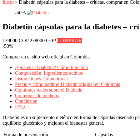
Inicio
»
Diabetin cápsulas para la diabetes – críticas, comprar en Colo
-50%
Diabetin cápsulas para la diabetes – cr
139000 COP
278000 COP
COMPRAR
-50%
Comprar en el sitio web oficial en Colombia
¿Qué es la Diabetin? Cómo funciona
Composición. Ingredientes activos
Instrucciones. Cómo tomar
Precio y cómo pedir el Diabetin original en Colombia
Opiniones reales sobre el Diabetin
Opiniones de médicos
Conclusión
FAQ
Diabetin es un suplemento dietético en forma de cápsulas diseñado par
equilibrio glucémico y mejoran el bienestar general.
Forma de presentación
Cápsulas