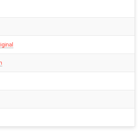
iginal
n