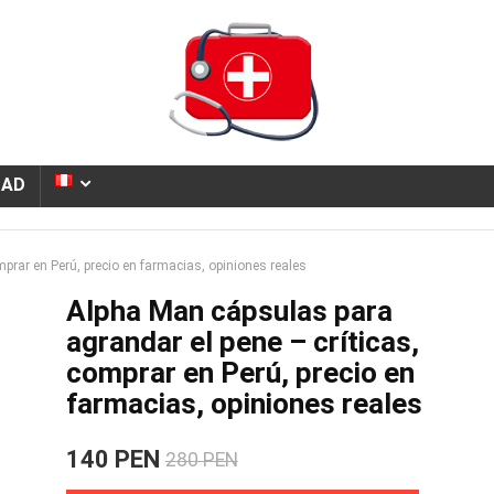
DAD
prar en Perú, precio en farmacias, opiniones reales
Alpha Man cápsulas para
agrandar el pene – críticas,
comprar en Perú, precio en
farmacias, opiniones reales
140 PEN
280 PEN