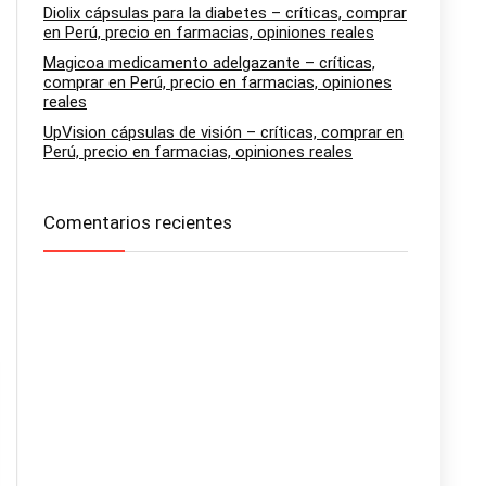
Diolix cápsulas para la diabetes – críticas, comprar
en Perú, precio en farmacias, opiniones reales
Magicoa medicamento adelgazante – críticas,
comprar en Perú, precio en farmacias, opiniones
reales
UpVision cápsulas de visión – críticas, comprar en
Perú, precio en farmacias, opiniones reales
Comentarios recientes