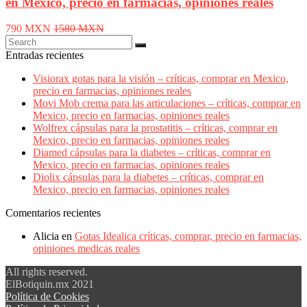
en Mexico, precio en farmacias, opiniones reales
790 MXN
1580 MXN
Entradas recientes
Visiorax gotas para la visión – críticas, comprar en Mexico,
precio en farmacias, opiniones reales
Movi Mob crema para las articulaciones – críticas, comprar en
Mexico, precio en farmacias, opiniones reales
Wolfrex cápsulas para la prostatitis – críticas, comprar en
Mexico, precio en farmacias, opiniones reales
Diamed cápsulas para la diabetes – críticas, comprar en
Mexico, precio en farmacias, opiniones reales
Diolix cápsulas para la diabetes – críticas, comprar en
Mexico, precio en farmacias, opiniones reales
Comentarios recientes
Alicia
en
Gotas Idealica críticas, comprar, precio en farmacias,
opiniones medicas reales
All rights reserved.
ElBotiquin.mx 2021
Política de Cookies