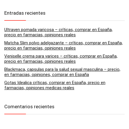
Entradas recientes
Ultraven pomada varicosa – críticas, comprar en España,
precio en farmacias, opiniones reales
Matcha Slim polvo adelgazante – críticas, comprar en España,
precio en farmacias, opiniones reales
Veniselle crema para varices – críticas, comprar en España,
precio en farmacias, opiniones reales
Blackmaca, capsulas para la salud sexual masculina – precio,
en farmacias, opiniones, comprar en España
Gotas Idealica críticas, comprar en España, precio en
farmacias, opiniones medicas reales
Comentarios recientes