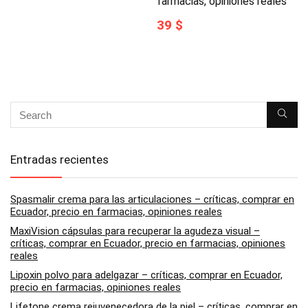
farmacias, opiniones reales
39 $
Entradas recientes
Spasmalir crema para las articulaciones – críticas, comprar en
Ecuador, precio en farmacias, opiniones reales
MaxiVision cápsulas para recuperar la agudeza visual –
críticas, comprar en Ecuador, precio en farmacias, opiniones
reales
Lipoxin polvo para adelgazar – críticas, comprar en Ecuador,
precio en farmacias, opiniones reales
Lifetone crema rejuvenecedora de la piel – críticas, comprar en