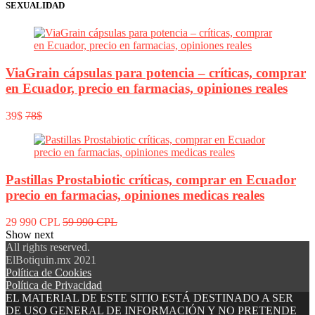
SEXUALIDAD
ViaGrain cápsulas para potencia – críticas, comprar
en Ecuador, precio en farmacias, opiniones reales
39$
78$
Pastillas Prostabiotic críticas, comprar en Ecuador
precio en farmacias, opiniones medicas reales
29 990 CPL
59 990 CPL
Show next
All rights reserved.
ElBotiquin.mx 2021
Política de Cookies
Política de Privacidad
EL MATERIAL DE ESTE SITIO ESTÁ DESTINADO A SER
DE USO GENERAL DE INFORMACIÓN Y NO PRETENDE