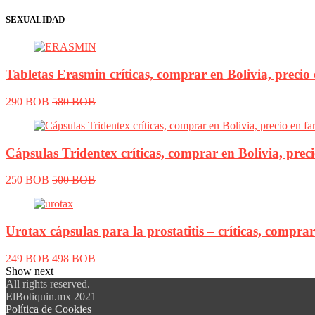
SEXUALIDAD
Tabletas Erasmin críticas, comprar en Bolivia, precio
290 BOB
580 BOB
Cápsulas Tridentex críticas, comprar en Bolivia, prec
250 BOB
500 BOB
Urotax cápsulas para la prostatitis – críticas, comprar
249 BOB
498 BOB
Show next
All rights reserved.
ElBotiquin.mx 2021
Política de Cookies