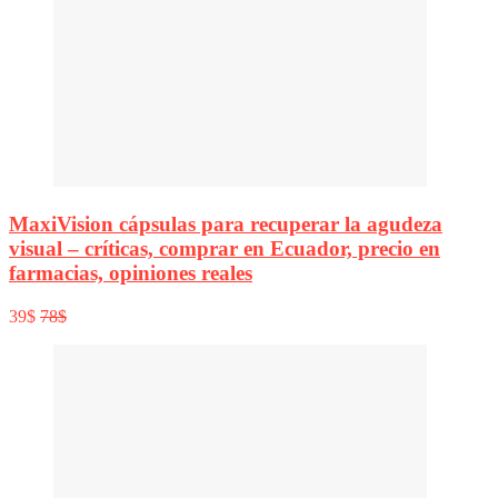
MaxiVision cápsulas para recuperar la agudeza
visual – críticas, comprar en Ecuador, precio en
farmacias, opiniones reales
39$
78$