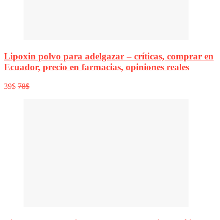
Lipoxin polvo para adelgazar – críticas, comprar en
Ecuador, precio en farmacias, opiniones reales
39$
78$