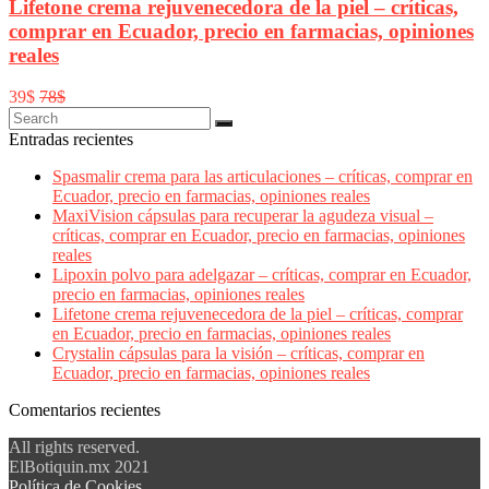
Lifetone crema rejuvenecedora de la piel – críticas,
comprar en Ecuador, precio en farmacias, opiniones
reales
39$
78$
Entradas recientes
Spasmalir crema para las articulaciones – críticas, comprar en
Ecuador, precio en farmacias, opiniones reales
MaxiVision cápsulas para recuperar la agudeza visual –
críticas, comprar en Ecuador, precio en farmacias, opiniones
reales
Lipoxin polvo para adelgazar – críticas, comprar en Ecuador,
precio en farmacias, opiniones reales
Lifetone crema rejuvenecedora de la piel – críticas, comprar
en Ecuador, precio en farmacias, opiniones reales
Crystalin cápsulas para la visión – críticas, comprar en
Ecuador, precio en farmacias, opiniones reales
Comentarios recientes
All rights reserved.
ElBotiquin.mx 2021
Política de Cookies