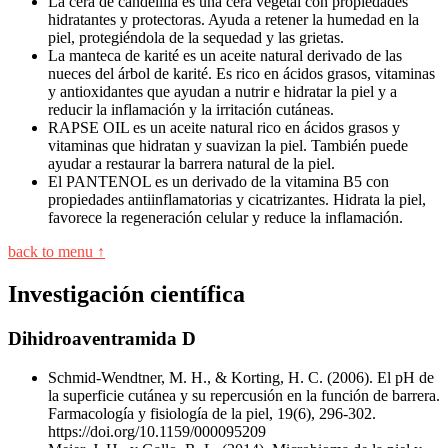
La cera de candelilla es una cera vegetal con propiedades
hidratantes y protectoras. Ayuda a retener la humedad en la
piel, protegiéndola de la sequedad y las grietas.
La manteca de karité es un aceite natural derivado de las
nueces del árbol de karité. Es rico en ácidos grasos, vitaminas
y antioxidantes que ayudan a nutrir e hidratar la piel y a
reducir la inflamación y la irritación cutáneas.
RAPSE OIL es un aceite natural rico en ácidos grasos y
vitaminas que hidratan y suavizan la piel. También puede
ayudar a restaurar la barrera natural de la piel.
El PANTENOL es un derivado de la vitamina B5 con
propiedades antiinflamatorias y cicatrizantes. Hidrata la piel,
favorece la regeneración celular y reduce la inflamación.
back to menu ↑
Investigación científica
Dihidroaventramida D
Schmid-Wendtner, M. H., & Korting, H. C. (2006). El pH de
la superficie cutánea y su repercusión en la función de barrera.
Farmacología y fisiología de la piel, 19(6), 296-302.
https://doi.org/10.1159/000095209