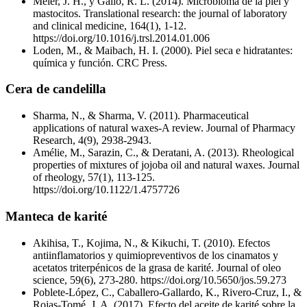
Meier, J. H., y Gallo, R. L. (2014). Microbioma de la piel y
mastocitos. Translational research: the journal of laboratory
and clinical medicine, 164(1), 1-12.
https://doi.org/10.1016/j.trsl.2014.01.006
Loden, M., & Maibach, H. I. (2000). Piel seca e hidratantes:
química y función. CRC Press.
Cera de candelilla
Sharma, N., & Sharma, V. (2011). Pharmaceutical
applications of natural waxes-A review. Journal of Pharmacy
Research, 4(9), 2938-2943.
Amélie, M., Sarazin, C., & Deratani, A. (2013). Rheological
properties of mixtures of jojoba oil and natural waxes. Journal
of rheology, 57(1), 113-125.
https://doi.org/10.1122/1.4757726
Manteca de karité
Akihisa, T., Kojima, N., & Kikuchi, T. (2010). Efectos
antiinflamatorios y quimiopreventivos de los cinamatos y
acetatos triterpénicos de la grasa de karité. Journal of oleo
science, 59(6), 273-280. https://doi.org/10.5650/jos.59.273
Poblete-López, C., Caballero-Gallardo, K., Rivero-Cruz, I., &
Rojas-Tomé, J. A. (2017). Efecto del aceite de karité sobre la