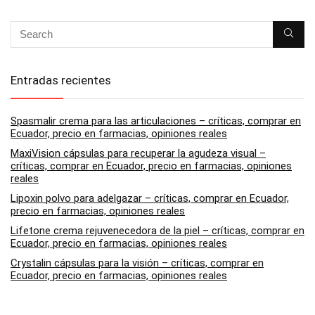
Entradas recientes
Spasmalir crema para las articulaciones – críticas, comprar en
Ecuador, precio en farmacias, opiniones reales
MaxiVision cápsulas para recuperar la agudeza visual –
críticas, comprar en Ecuador, precio en farmacias, opiniones
reales
Lipoxin polvo para adelgazar – críticas, comprar en Ecuador,
precio en farmacias, opiniones reales
Lifetone crema rejuvenecedora de la piel – críticas, comprar en
Ecuador, precio en farmacias, opiniones reales
Crystalin cápsulas para la visión – críticas, comprar en
Ecuador, precio en farmacias, opiniones reales