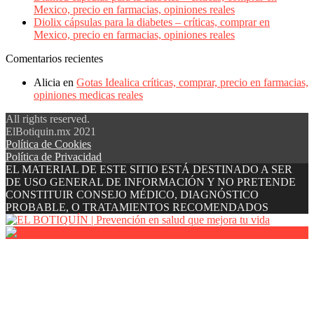
Mexico, precio en farmacias, opiniones reales
Diolix cápsulas para la diabetes – críticas, comprar en
Mexico, precio en farmacias, opiniones reales
Comentarios recientes
Alicia
en
Gotas Idealica críticas, comprar, precio en farmacias,
opiniones medicas reales
All rights reserved.
ElBotiquin.mx 2021
Política de Cookies
Política de Privacidad
EL MATERIAL DE ESTE SITIO ESTÁ DESTINADO A SER
DE USO GENERAL DE INFORMACIÓN Y NO PRETENDE
CONSTITUIR CONSEJO MÉDICO, DIAGNÓSTICO
PROBABLE, O TRATAMIENTOS RECOMENDADOS