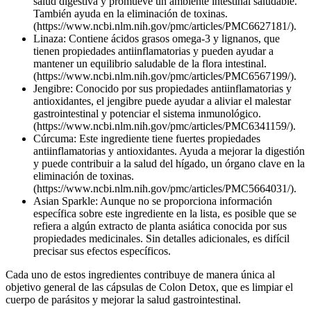
salud digestiva y promueve un ambiente intestinal saludable.
También ayuda en la eliminación de toxinas.
(https://www.ncbi.nlm.nih.gov/pmc/articles/PMC6627181/).
Linaza: Contiene ácidos grasos omega-3 y lignanos, que
tienen propiedades antiinflamatorias y pueden ayudar a
mantener un equilibrio saludable de la flora intestinal.
(https://www.ncbi.nlm.nih.gov/pmc/articles/PMC6567199/).
Jengibre: Conocido por sus propiedades antiinflamatorias y
antioxidantes, el jengibre puede ayudar a aliviar el malestar
gastrointestinal y potenciar el sistema inmunológico.
(https://www.ncbi.nlm.nih.gov/pmc/articles/PMC6341159/).
Cúrcuma: Este ingrediente tiene fuertes propiedades
antiinflamatorias y antioxidantes. Ayuda a mejorar la digestión
y puede contribuir a la salud del hígado, un órgano clave en la
eliminación de toxinas.
(https://www.ncbi.nlm.nih.gov/pmc/articles/PMC5664031/).
Asian Sparkle: Aunque no se proporciona información
específica sobre este ingrediente en la lista, es posible que se
refiera a algún extracto de planta asiática conocida por sus
propiedades medicinales. Sin detalles adicionales, es difícil
precisar sus efectos específicos.
Cada uno de estos ingredientes contribuye de manera única al
objetivo general de las cápsulas de Colon Detox, que es limpiar el
cuerpo de parásitos y mejorar la salud gastrointestinal.