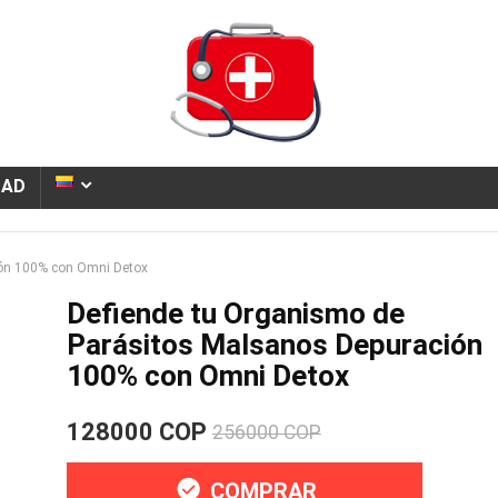
DAD
ión 100% con Omni Detox
Defiende tu Organismo de
Parásitos Malsanos Depuración
100% con Omni Detox
128000 COP
256000 COP
COMPRAR