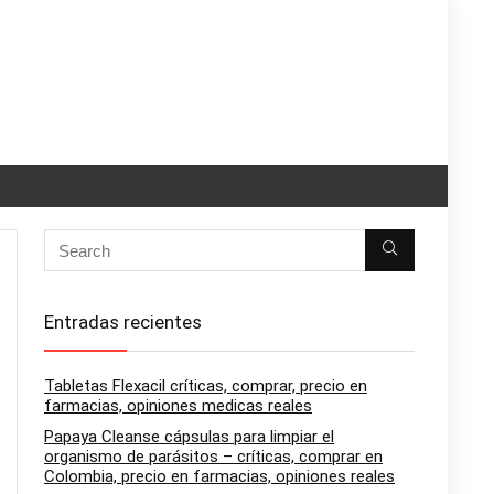
Entradas recientes
Tabletas Flexacil críticas, comprar, precio en
farmacias, opiniones medicas reales
Papaya Cleanse cápsulas para limpiar el
organismo de parásitos – críticas, comprar en
Colombia, precio en farmacias, opiniones reales