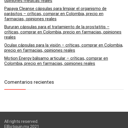
opiniones medicas reales
Papaya Cleanse cápsulas para limpiar el organismo de
parásitos – críticas, comprar en Colombia, precio en
farmacias, opiniones reales
Bururan cápsulas para el tratamiento de la prostatitis –
críticas, comprar en Colombia, precio en farmacias, opiniones
reales
Oculax cápsulas para la visión – críticas, comprar en Colombia,
precio en farmacias, opiniones reales
Motion Energy bálsamo articular – críticas, comprar en
Colombia, precio en farmacias, opiniones reales
Comentarios recientes
All rights reserved.
ElBotiquin.mx 2021