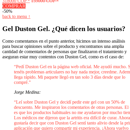
318000 COP *
159000 COP *
COMPRAR
-50%
back to menu ↑
Gel Duston Gel. ¿Qué dicen los usuarios?
Como comentamos en el punto anterior, hicimos un intenso análisis
para buscar opiniones sobre el producto y encontramos una amplia
cantidad de comentarios de personas que finalizaron el tratamiento y
aseguran estar muy contentos con Duston Gel, como es el caso de:
“Pedí Duston Gel en la página web oficial. Me ayudó mucho. S
tenéis problemas articulares no hay nada mejor, creedme. Adem
llega rápido. Mi paquete llegó en tan solo 3 días desde que lo
compré.”
Jorge Medina:
“Leí sobre Duston Gel y decidí pedir este gel con un 50% de
descuento. Me inspiraron los comentarios de otras personas. El
es que los productos habituales no me ayudaron por mucho tie
Los médicos me dijeron que la artritis era difícil de curar. Ahor
gustaría decir que con Duston Gel sentí tanto alivio desde la pr
aplicación que quiero compartir mi experiencia. ¡Ahora vuelvo 