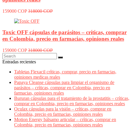
159000 COP
318000 COP
Toxic OFF cápsulas de parásitos – críticas, comprar
en Colombia, precio en farmacias, opiniones reales
159000 COP
318000 COP
Entradas recientes
Tabletas Flexacil críticas, comprar, precio en farmacias,
opiniones medicas reales
Papaya Cleanse cápsulas para limpiar el organismo de
parásitos – críticas, comprar en Colombia, precio en
farmacias, opiniones reales
Bururan cápsulas para el tratamiento de la prostatitis – críticas,
comprar en Colombia, precio en farmacias, opiniones reales
Oculax cápsulas para la visión – críticas, comprar en
Colombia, precio en farmacias, opiniones reales
Motion Energy bálsamo articular – críticas, comprar en
Colombia, precio en farmacias, opiniones reales