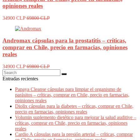
opiniones reales
34900 CLP
69800 CLP
Andromax cápsulas para la prostatitis – críticas,
comprar en Chile, precio en farmacias, opiniones
reales
34900 CLP
69800 CLP
Entradas recientes
Papaya Cleanse cápsulas para limpiar el organismo de
parásitos – críticas, comprar en Chile, precio en farmacias,
opiniones reales
Diolix cápsulas para la diabetes – críticas, comprar en Chile,
precio en farmacias, opiniones reales
Volumin suplemento dietético para mejorar la salud auditive –
críticas, comprar en Chile, precio en farmacias, opiniones
reales
Cardio A cápsulas para la presión arterial – críticas, comprar
en Chile, precio en farmacias, opiniones reales