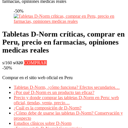
farmacias, opiniones medicas reales
-50%
Tabletas D-Norm críticas, comprar en
Peru, precio en farmacias, opiniones
medicas reales
s/160
s/320
COMPRAR
-50%
Comprar en el sitio web oficial en Peru
Tabletas D-Norm, ¿cómo funciona? Efectos secundarios…
¿Por qué D-Norm es un producto tan eficaz?
Precio y donde comprar las tabletas D-Norm en Peru: web
oficial, tiendas, venta, precio…
¿Cuál es la composición de D-Norm?
¿Cómo debe de usarse las tabletas D-Norm? Conservación y
prospecto
Estudios clínicos sobre D-Norm