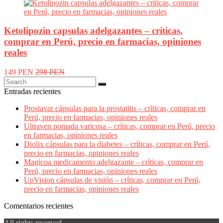
Ketolipozin capsulas adelgazantes – críticas,
comprar en Perú, precio en farmacias, opiniones
reales
149 PEN
298 PEN
Entradas recientes
Prostavar cápsulas para la prostatitis – críticas, comprar en
Perú, precio en farmacias, opiniones reales
Ultraven pomada varicosa – críticas, comprar en Perú, precio
en farmacias, opiniones reales
Diolix cápsulas para la diabetes – críticas, comprar en Perú,
precio en farmacias, opiniones reales
Magicoa medicamento adelgazante – críticas, comprar en
Perú, precio en farmacias, opiniones reales
UpVision cápsulas de visión – críticas, comprar en Perú,
precio en farmacias, opiniones reales
Comentarios recientes
All rights reserved.