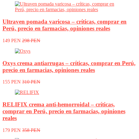
Ultraven pomada varicosa – críticas, comprar en
Perú, precio en farmacias, opiniones reales
149 PEN
298 PEN
Oxys crema antiarrugas – críticas, comprar en Perú,
precio en farmacias, opiniones reales
155 PEN
310 PEN
RELIFIX crema anti-hemorroidal – críticas,
comprar en Perú, precio en farmacias, opiniones
reales
179 PEN
358 PEN