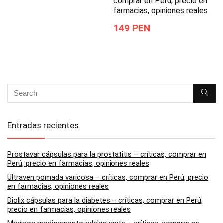
comprar en Perú, precio en
farmacias, opiniones reales
149 PEN
Entradas recientes
Prostavar cápsulas para la prostatitis – críticas, comprar en
Perú, precio en farmacias, opiniones reales
Ultraven pomada varicosa – críticas, comprar en Perú, precio
en farmacias, opiniones reales
Diolix cápsulas para la diabetes – críticas, comprar en Perú,
precio en farmacias, opiniones reales
Magicoa medicamento adelgazante – críticas, comprar en