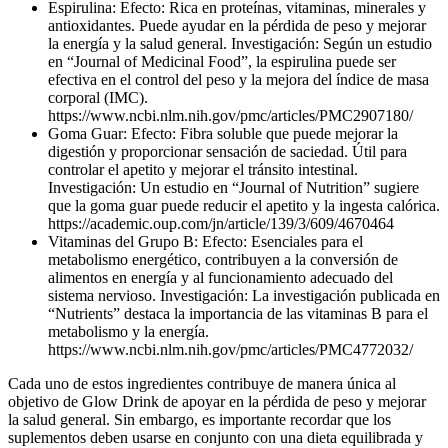
Espirulina: Efecto: Rica en proteínas, vitaminas, minerales y
antioxidantes. Puede ayudar en la pérdida de peso y mejorar
la energía y la salud general. Investigación: Según un estudio
en “Journal of Medicinal Food”, la espirulina puede ser
efectiva en el control del peso y la mejora del índice de masa
corporal (IMC).
https://www.ncbi.nlm.nih.gov/pmc/articles/PMC2907180/
Goma Guar: Efecto: Fibra soluble que puede mejorar la
digestión y proporcionar sensación de saciedad. Útil para
controlar el apetito y mejorar el tránsito intestinal.
Investigación: Un estudio en “Journal of Nutrition” sugiere
que la goma guar puede reducir el apetito y la ingesta calórica.
https://academic.oup.com/jn/article/139/3/609/4670464
Vitaminas del Grupo B: Efecto: Esenciales para el
metabolismo energético, contribuyen a la conversión de
alimentos en energía y al funcionamiento adecuado del
sistema nervioso. Investigación: La investigación publicada en
“Nutrients” destaca la importancia de las vitaminas B para el
metabolismo y la energía.
https://www.ncbi.nlm.nih.gov/pmc/articles/PMC4772032/
Cada uno de estos ingredientes contribuye de manera única al
objetivo de Glow Drink de apoyar en la pérdida de peso y mejorar
la salud general. Sin embargo, es importante recordar que los
suplementos deben usarse en conjunto con una dieta equilibrada y