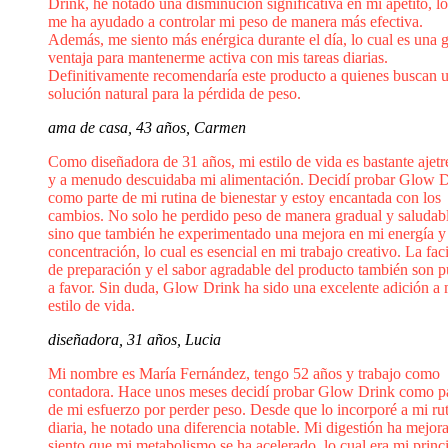
Drink, he notado una disminución significativa en mi apetito, l
me ha ayudado a controlar mi peso de manera más efectiva.
Además, me siento más enérgica durante el día, lo cual es una 
ventaja para mantenerme activa con mis tareas diarias.
Definitivamente recomendaría este producto a quienes buscan 
solución natural para la pérdida de peso.
ama de casa, 43 años, Carmen
Como diseñadora de 31 años, mi estilo de vida es bastante ajet
y a menudo descuidaba mi alimentación. Decidí probar Glow 
como parte de mi rutina de bienestar y estoy encantada con los
cambios. No solo he perdido peso de manera gradual y saludabl
sino que también he experimentado una mejora en mi energía y
concentración, lo cual es esencial en mi trabajo creativo. La fac
de preparación y el sabor agradable del producto también son p
a favor. Sin duda, Glow Drink ha sido una excelente adición a 
estilo de vida.
diseñadora, 31 años, Lucia
Mi nombre es María Fernández, tengo 52 años y trabajo como
contadora. Hace unos meses decidí probar Glow Drink como p
de mi esfuerzo por perder peso. Desde que lo incorporé a mi ru
diaria, he notado una diferencia notable. Mi digestión ha mejor
siento que mi metabolismo se ha acelerado, lo cual era mi princ